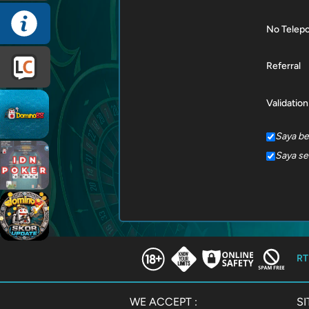
No Telep
Referral
Validation
Saya b
Saya se
RT
WE ACCEPT :
SI